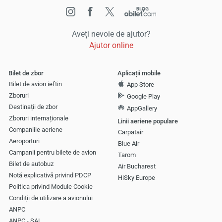
Aveți nevoie de ajutor?
Ajutor online
Bilet de zbor
Aplicații mobile
Bilet de avion ieftin
App Store
Zboruri
Google Play
Destinații de zbor
AppGallery
Zboruri internaționale
Linii aeriene populare
Companiile aeriene
Carpatair
Aeroporturi
Blue Air
Campanii pentru bilete de avion
Tarom
Bilet de autobuz
Air Bucharest
Notă explicativă privind PDCP
HiSky Europe
Politica privind Module Cookie
Condiții de utilizare a avionului
ANPC
ANPC - SAL