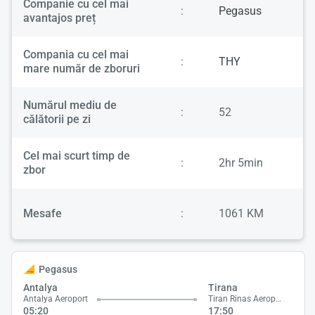
Companie cu cel mai
:
Pegasus
avantajos preț
Compania cu cel mai
:
THY
mare număr de zboruri
Numărul mediu de
:
52
călătorii pe zi
Cel mai scurt timp de
:
2hr 5min
zbor
Mesafe
:
1061 KM
Pegasus
Antalya
Tirana
Antalya Aeroport
Tiran Rinas Aeroport
05:20
17:50