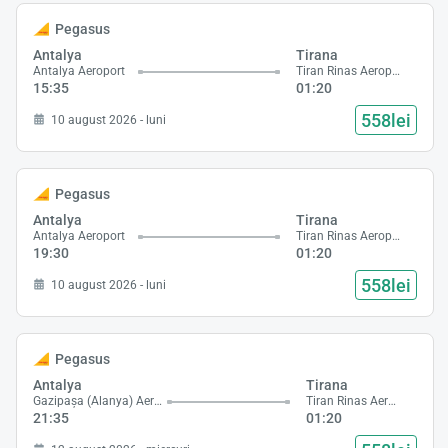
Pegasus
Antalya
Tirana
Antalya Aeroport
Tiran Rinas Aeroport
15:35
01:20
558lei
10 august 2026 - luni
Pegasus
Încă
Antalya
Tirana
va r
Antalya Aeroport
Tiran Rinas Aeroport
astept
19:30
01:20
558lei
10 august 2026 - luni
Pegasus
Antalya
Tirana
Gazipaşa (Alanya) Aeroport
Tiran Rinas Aeroport
21:35
01:20