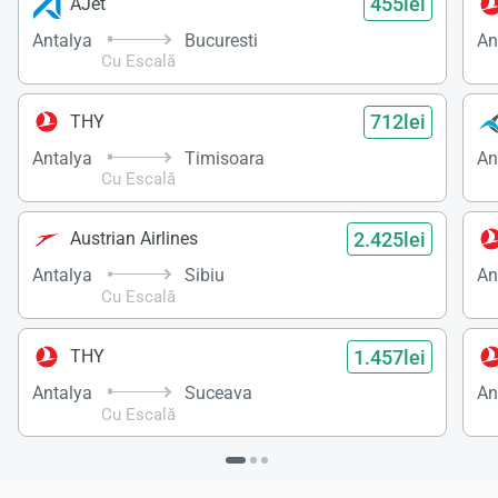
455lei
AJet
Antalya
Bucuresti
An
Cu Escală
712lei
THY
Antalya
Timisoara
An
Cu Escală
2.425lei
Austrian Airlines
Antalya
Sibiu
An
Cu Escală
1.457lei
THY
Antalya
Suceava
An
Cu Escală