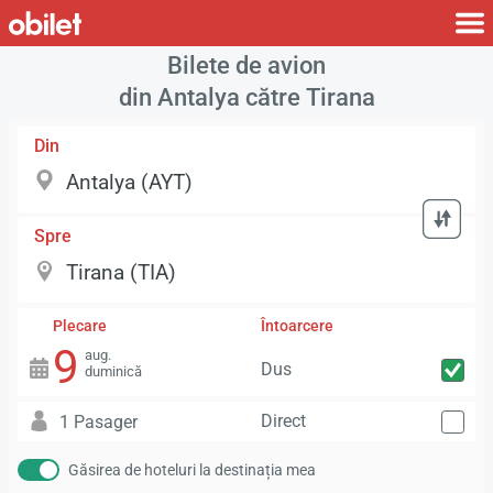
Bilete de avion
din Antalya către Tirana
Din
Spre
Plecare
Întoarcere
9
aug.
Dus
duminică
Direct
1 Pasager
Găsirea de hoteluri la destinația mea