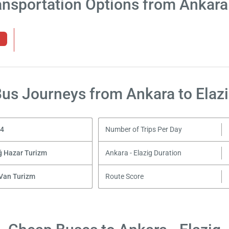
ansportation Options from Ankara 
us Journeys from Ankara to Elaz
24
Number of Trips Per Day
ğ Hazar Turizm
Ankara - Elazig Duration
Van Turizm
Route Score