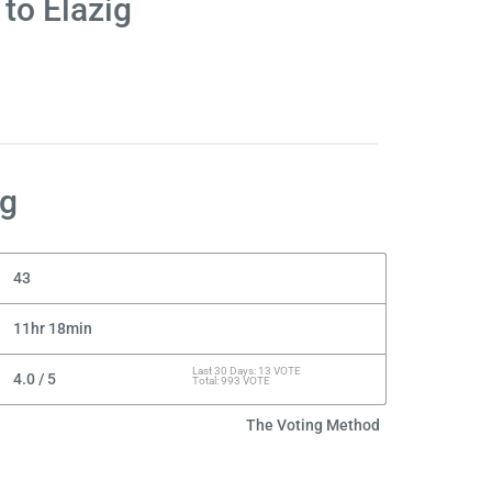
to Elazig
ig
43
11hr 18min
Last 30 Days: 13 VOTE
4.0 / 5
Total: 993 VOTE
The Voting Method