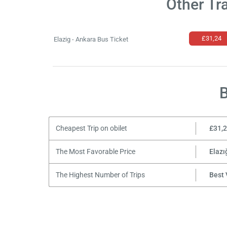
Other Tr
£‎31,24
Elazig - Ankara Bus Ticket
B
Cheapest Trip on obilet
£‎31,
The Most Favorable Price
Elazı
The Highest Number of Trips
Best 