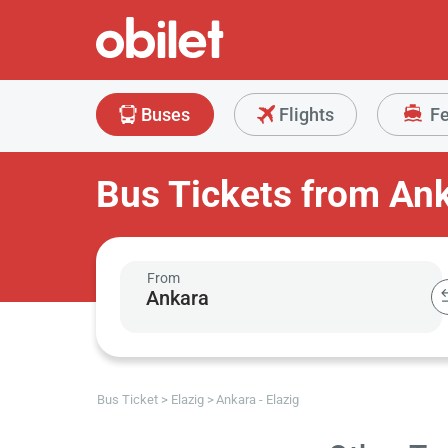
Buses
Flights
Fe
Bus Tickets from Ank
From
Bus Ticket
Elazig
Ankara - Elazig