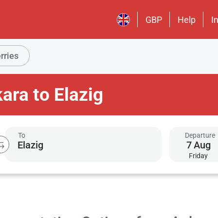
GBP
Help
I
rries
ara to Elazig
To
Departure
7
Aug
Friday