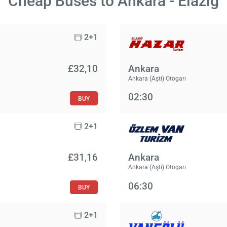
Cheap Buses to Ankara - Elazig
2+1
£‎32,10
Ankara
Ankara (Aşti) Otogarı
02:30
BUY
2+1
£‎31,16
Ankara
Ankara (Aşti) Otogarı
06:30
BUY
2+1