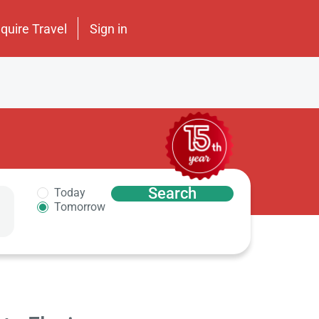
nquire Travel
Sign in
Search
Today
Tomorrow