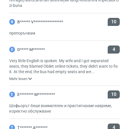
retrageți autocarul din destinațiile lungi Restul era impecabil O
zi buna
10
B****** V*****************
B
препоръчвам
4
D***** M*******
D
Very little English is spoken. My wife and I got separated
seats, they blamed Obilet online tickets, they didn't want to fix
it. At the end, the bus had empty seats and we...
Mehr lesen
10
E******** M**********
E
Шофьорът беше внимателен и пристигнахме навреме,
коректно обслужване
4
T******* A*******
T