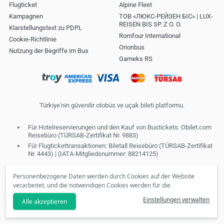
Flugticket
Alpine Fleet
Kampagnen
ТОВ «ЛЮКС-РЕЙЗЕН БІС» | LUX-
REISEN BIS SP. Z O. O.
Klarstellungstext zu PDPL
Romfour International
Cookie-Richtlinie
Orionbus
Nutzung der Begriffe im Bus
Gameks RS
Türkiye'nin güvenilir otobüs ve uçak bileti platformu.
Für Hotelreservierungen und den Kauf von Bustickets: Obilet.com
Reisebüro (TÜRSAB-Zertifikat Nr. 9883)
Für Flugtickettransaktionen: Biletall Reisebüro (TÜRSAB-Zertifikat
Nr. 4443) | (IATA-Mitgliedsnummer: 88214125)
Personenbezogene Daten werden durch Cookies auf der Website
verarbeitet, und die notwendigen Cookies werden für die
Bereitstellung von Diensten der Informationsgesellschaft
Einstellungen verwalten
Alle akzeptieren
verwendet. In Übereinstimmung mit Ihren Präferenzen können wir
Ihnen keine personalisierten Cookies und speziellen Kampagnen zur
Verfügung stellen, wenn Sie die Option
"Ablehnen"
anklicken. Bitte