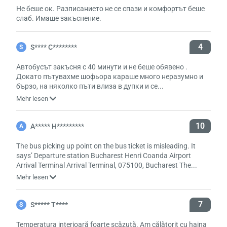
Не беше ок. Разписанието не се спази и комфортът беше
слаб. Имаше закъснение.
4
S**** C********
S
Автобусът закъсня с 40 минути и не беше обявено .
Докато пътувахме шофьора караше много неразумно и
бързо, на няколко пъти влиза в дупки и се...
Mehr lesen
10
A***** H*********
A
Laden,
wart
The bus picking up point on the bus ticket is misleading. It
says’ Departure station Bucharest Henri Coanda Airport
Arrival Terminal Arrival Terminal, 075100, Bucharest The...
Mehr lesen
7
S***** T****
S
Temperatura interioară foarte scăzută. Am călătorit cu haina