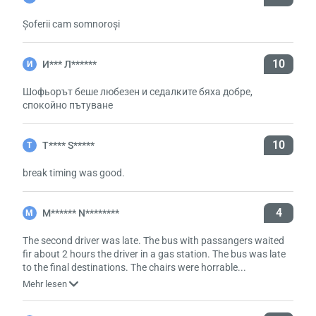
Șoferii cam somnoroși
10
И*** Л******
И
Шофьорът беше любезен и седалките бяха добре,
спокойно пътуване
10
T**** S*****
T
break timing was good.
4
M****** N********
M
The second driver was late. The bus with passangers waited
fir about 2 hours the driver in a gas station. The bus was late
to the final destinations. The chairs were horrable...
Mehr lesen