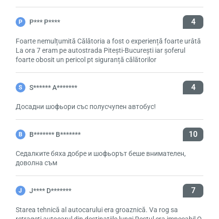
4
P*** P****
P
Foarte nemulțumită Călătoria a fost o experiență foarte urâtă
La ora 7 eram pe autostrada Pitești-București iar șoferul
foarte obosit un pericol pt siguranță călătorilor
4
S****** A*******
S
Досадни шофьори със полусчупен автобус!
10
В******* В*******
В
Седалките бяха добре и шофьорът беше внимателен,
доволна съм
7
J**** D*******
J
Starea tehnică al autocarului era groaznică. Va rog sa