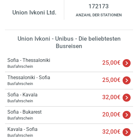
172173
Union Ivkoni Ltd.
ANZAHL DER STATIONEN
Union Ivkoni - Unibus - Die beliebtesten
Busreisen
Sofia - Thessaloniki
25,00€
Busfahrschein
Thessaloniki - Sofia
25,00€
Busfahrschein
Sofia - Kavala
32,00€
Busfahrschein
Sofia - Bukarest
20,00€
Busfahrschein
Kavala - Sofia
32,00€
Busfahrschein