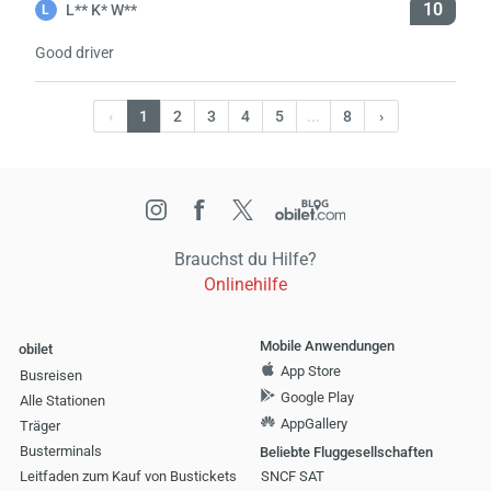
10
L** K* W**
L
Good driver
‹
1
2
3
4
5
...
8
›
Brauchst du Hilfe?
Onlinehilfe
Mobile Anwendungen
obilet
App Store
Busreisen
Google Play
Alle Stationen
AppGallery
Träger
Busterminals
Beliebte Fluggesellschaften
Leitfaden zum Kauf von Bustickets
SNCF SAT