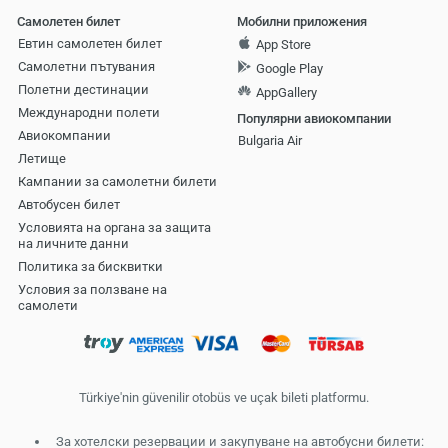
Самолетен билет
Мобилни приложения
Евтин самолетен билет
App Store
Самолетни пътувания
Google Play
Полетни дестинации
AppGallery
Международни полети
Популярни авиокомпании
Авиокомпании
Bulgaria Air
Летище
Кампании за самолетни билети
Автобусен билет
Условията на органа за защита
на личните данни
Политика за бисквитки
Условия за ползване на
самолети
Türkiye'nin güvenilir otobüs ve uçak bileti platformu.
За хотелски резервации и закупуване на автобусни билети: