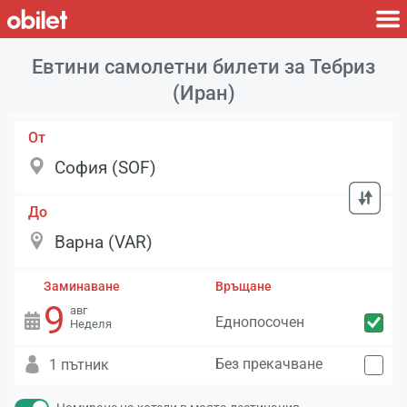
Евтини самолетни билети за Тебриз
(Иран)
От
До
Заминаване
Връщане
9
авг
Еднопосочен
Неделя
Без прекачване
1 пътник