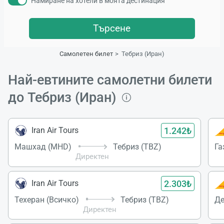
Намиране на хотели в моята дестинация
Търсене
Самолетен билет
Тебриз (Иран)
Най-евтините самолетни билети
до Тебриз (Иран)
1.242₺
Iran Air Tours
Машхад (MHD)
Тебриз (TBZ)
Га
Директен
2.303₺
Iran Air Tours
Техеран (Всичко)
Тебриз (TBZ)
Де
Директен