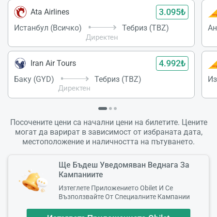
3.095₺
Ata Airlines
Истанбул (Всичко)
Тебриз (TBZ)
Ан
Директен
4.992₺
Iran Air Tours
Баку (GYD)
Тебриз (TBZ)
Из
Директен
Посочените цени са начални цени на билетите. Цените
могат да варират в зависимост от избраната дата,
местоположение и наличността на пътуването.
Ще Бъдеш Уведомяван Веднага За
Кампаниите
Изтеглете Приложението Obilet И Се
Възползвайте От Специалните Кампании