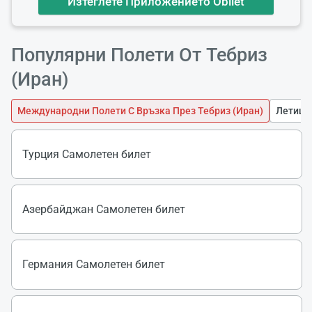
Изтеглете Приложението Obilet
Популярни Полети От Тебриз
(Иран)
Международни Полети С Връзка През Тебриз (Иран)
Летища 
Турция Самолетен билет
Азербайджан Самолетен билет
Зареж
Германия Самолетен билет
Моля И