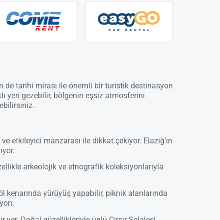
 de tarihi mirası ile önemli bir turistik destinasyon
lı yeri gezebilir, bölgenin eşsiz atmosferini
bilirsiniz.
ve etkileyici manzarası ile dikkat çekiyor. Elazığ’ın
ıyor.
ellikle arkeolojik ve etnografik koleksiyonlarıyla
öl kenarında yürüyüş yapabilir, piknik alanlarında
syon.
yer. Doğal güzellikleriyle ünlü Çırçır Şelalesi,