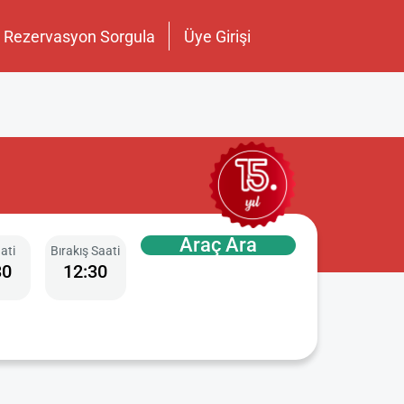
Rezervasyon Sorgula
Üye Girişi
Araç Ara
aati
Bırakış Saati
30
12:30