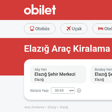
Otobüs
Uçak
Ote
Elazığ Araç Kiralama
Alış Yeri
Bırakış Yeri
Elazığ
Elazığ
Sürücü Yaşı:
Araç Kiralama
Elazig
Elazığ