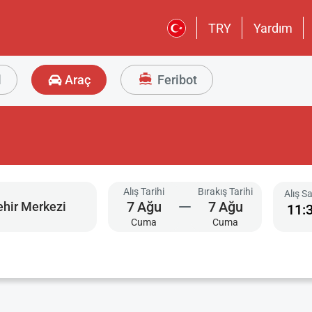
TRY
Yardım
l
Araç
Feribot
Alış Tarihi
Bırakış Tarihi
Alış S
7
Ağu
7
Ağu
11:
Cuma
Cuma