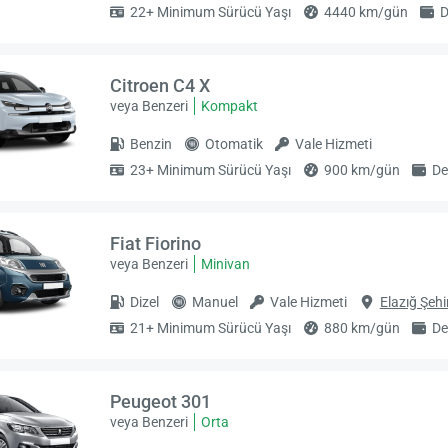
22+ Minimum Sürücü Yaşı
4440 km/gün
D
Citroen C4 X
veya Benzeri
Kompakt
Benzin
Otomatik
Vale Hizmeti
23+ Minimum Sürücü Yaşı
900 km/gün
De
Fiat Fiorino
veya Benzeri
Minivan
Dizel
Manuel
Vale Hizmeti
Elazığ Şehi
21+ Minimum Sürücü Yaşı
880 km/gün
De
Peugeot 301
veya Benzeri
Orta