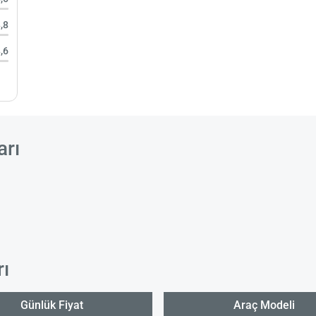
,8
,6
arı
rı
Günlük Fiyat
Araç Modeli