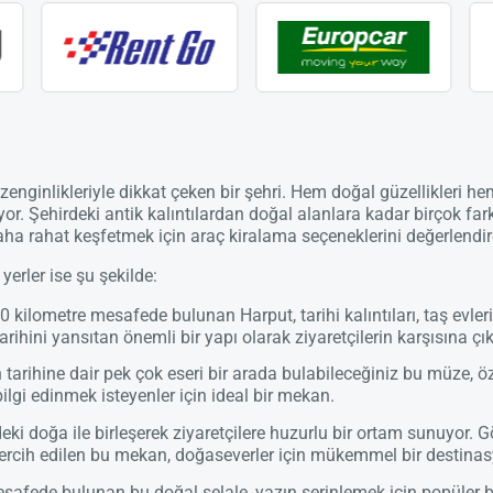
zenginlikleriyle dikkat çeken bir şehri. Hem doğal güzellikleri hem
yor. Şehirdeki antik kalıntılardan doğal alanlara kadar birçok fark
daha rahat keşfetmek için araç kiralama seçeneklerini değerlendire
yerler ise şu şekilde:
 kilometre mesafede bulunan Harput, tarihi kalıntıları, taş evleri 
rihini yansıtan önemli bir yapı olarak ziyaretçilerin karşısına çık
n tarihine dair pek çok eseri bir arada bulabileceğiniz bu müze, öz
bilgi edinmek isteyenler için ideal bir mekan.
eki doğa ile birleşerek ziyaretçilere huzurlu bir ortam sunuyor. G
n tercih edilen bu mekan, doğaseverler için mükemmel bir destina
safede bulunan bu doğal şelale, yazın serinlemek için popüler bir 