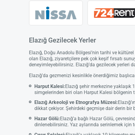
Elazığ Gezilecek Yerler
Elazığ, Doğu Anadolu Bölgesi’nin tarihi ve kültürel 
olan Elazığ, ziyaretçilere pek çok keşif fırsatı sunu
deneyimleyebilirsiniz. Elazığ’da gezilecek yerleri 
Elazığ’da gezmenizi kesinlikle önerdiğimiz başlıca 
Harput Kalesi:
Elazığ şehir merkezine yaklaşık 10
simgelerinden biri olan Harput Kalesi bölgenin ta
Elazığ Arkeoloji ve Etnografya Müzesi:
Elazığ’ı
dikkat çekiyor. Şehirdeki geçmişe dair derin bir 
Hazar Gölü:
Elazığ’a bağlı Hazar Gölü, çevresind
dinlenebilirsiniz. Yaz aylarında serinlemek içi
Çırçır Şelalesi:
Elazığ’a yaklaşık 10 kilometre me