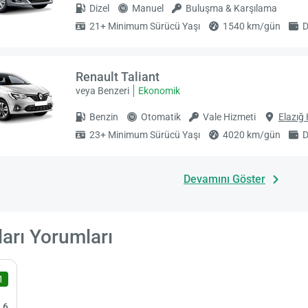
Dizel
Manuel
Buluşma & Karşılama
21+ Minimum Sürücü Yaşı
1540 km/gün
D
Renault Taliant
veya Benzeri
Ekonomik
Benzin
Otomatik
Vale Hizmeti
Elazığ
23+ Minimum Sürücü Yaşı
4020 km/gün
D
Devamını Göster
ları Yorumları
1
,6