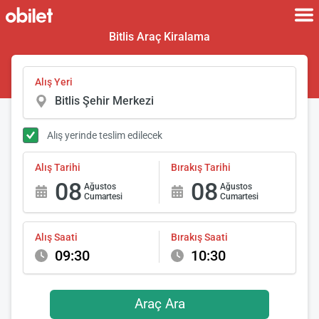
Bitlis Araç Kiralama
Alış Yeri
Alış yerinde teslim edilecek
Alış Tarihi
Bırakış Tarihi
08
08
Ağustos
Ağustos
Cumartesi
Cumartesi
Alış Saati
Bırakış Saati
09:30
10:30
Araç Ara