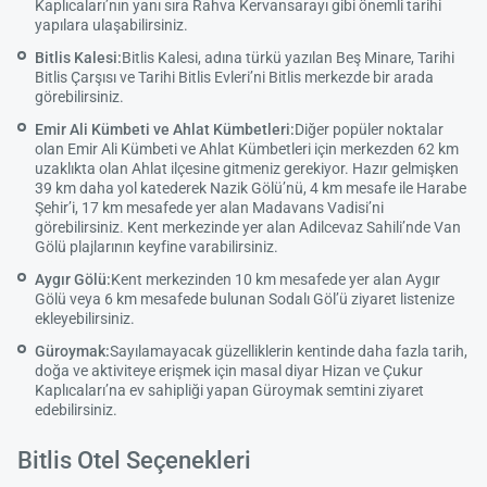
Kaplıcaları’nın yanı sıra Rahva Kervansarayı gibi önemli tarihi
yapılara ulaşabilirsiniz.
Bitlis Kalesi:
Bitlis Kalesi, adına türkü yazılan Beş Minare, Tarihi
Bitlis Çarşısı ve Tarihi Bitlis Evleri’ni Bitlis merkezde bir arada
görebilirsiniz.
Emir Ali Kümbeti ve Ahlat Kümbetleri:
Diğer popüler noktalar
olan Emir Ali Kümbeti ve Ahlat Kümbetleri için merkezden 62 km
uzaklıkta olan Ahlat ilçesine gitmeniz gerekiyor. Hazır gelmişken
39 km daha yol katederek Nazik Gölü’nü, 4 km mesafe ile Harabe
Şehir’i, 17 km mesafede yer alan Madavans Vadisi’ni
görebilirsiniz. Kent merkezinde yer alan Adilcevaz Sahili’nde Van
Gölü plajlarının keyfine varabilirsiniz.
Aygır Gölü:
Kent merkezinden 10 km mesafede yer alan Aygır
Gölü veya 6 km mesafede bulunan Sodalı Göl’ü ziyaret listenize
ekleyebilirsiniz.
Güroymak:
Sayılamayacak güzelliklerin kentinde daha fazla tarih,
doğa ve aktiviteye erişmek için masal diyar Hizan ve Çukur
Kaplıcaları’na ev sahipliği yapan Güroymak semtini ziyaret
edebilirsiniz.
Bitlis Otel Seçenekleri