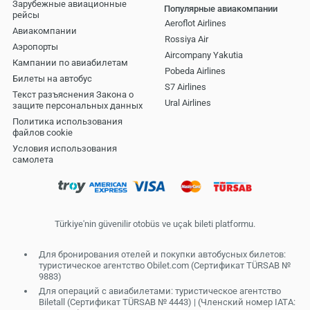
Зарубежные авиационные
Популярные авиакомпании
рейсы
Aeroflot Airlines
Авиакомпании
Rossiya Air
Аэропорты
Aircompany Yakutia
Кампании по авиабилетам
Pobeda Airlines
Билеты на автобус
S7 Airlines
Текст разъяснения Закона о
Ural Airlines
защите персональных данных
Политика использования
файлов cookie
Условия использования
самолета
Türkiye'nin güvenilir otobüs ve uçak bileti platformu.
Для бронирования отелей и покупки автобусных билетов:
туристическое агентство Obilet.com (Сертификат TÜRSAB №
9883)
Для операций с авиабилетами: туристическое агентство
Biletall (Сертификат TÜRSAB № 4443) | (Членский номер IATA: