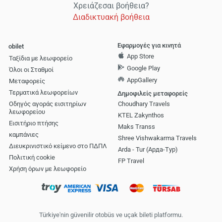
Χρειάζεσαι βοήθεια?
Διαδικτυακή βοήθεια
Εφαρμογές για κινητά
obilet
App Store
Ταξίδια με λεωφορείο
Google Play
Όλοι οι Σταθμοί
AppGallery
Μεταφορείς
Τερματικά λεωφορείων
Δημοφιλείς μεταφορείς
Οδηγός αγοράς εισιτηρίων
Choudhary Travels
λεωφορείου
KTEL Zakynthos
Εισιτήριο πτήσης
Maks Transs
καμπάνιες
Shree Vishwakarma Travels
Διευκρινιστικό κείμενο στο ΠΔΠΛ
Arda - Tur (Арда-Тур)
Πολιτική cookie
FP Travel
Χρήση όρων με λεωφορείο
Türkiye'nin güvenilir otobüs ve uçak bileti platformu.