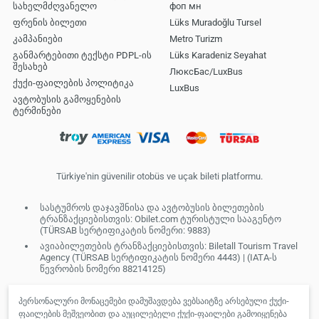
სახელმძღვანელო
фоп мн
ფრენის ბილეთი
Lüks Muradoğlu Tursel
კამპანიები
Metro Turizm
განმარტებითი ტექსტი PDPL-ის
Lüks Karadeniz Seyahat
შესახებ
ЛюксБас/LuxBus
ქუქი-ფაილების პოლიტიკა
LuxBus
ავტობუსის გამოყენების
ტერმინები
Türkiye'nin güvenilir otobüs ve uçak bileti platformu.
სასტუმროს დაჯავშნისა და ავტობუსის ბილეთების
ტრანზაქციებისთვის: Obilet.com ტურისტული სააგენტო
(TÜRSAB სერტიფიკატის ნომერი: 9883)
ავიაბილეთების ტრანზაქციებისთვის: Biletall Tourism Travel
Agency (TÜRSAB სერტიფიკატის ნომერი 4443) | (IATA-ს
წევრობის ნომერი 88214125)
პერსონალური მონაცემები დამუშავდება ვებსაიტზე არსებული ქუქი-
ფაილების მეშვეობით და აუცილებელი ქუქი-ფაილები გამოიყენება