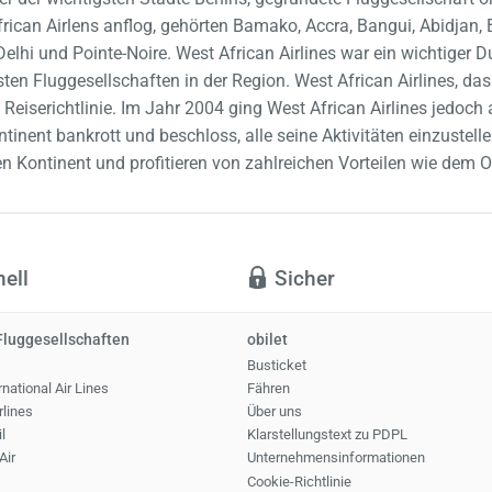
rican Airlens anflog, gehörten Bamako, Accra, Bangui, Abidjan, B
Delhi und Pointe-Noire. West African Airlines war ein wichtiger
hsten Fluggesellschaften in der Region. West African Airlines, da
 Reiserichtlinie. Im Jahr 2004 ging West African Airlines jedoch 
inent bankrott und beschloss, alle seine Aktivitäten einzustelle
en Kontinent und profitieren von zahlreichen Vorteilen wie dem O
ell
Sicher
Fluggesellschaften
obilet
Busticket
national Air Lines
Fähren
rlines
Über uns
l
Klarstellungstext zu PDPL
Air
Unternehmensinformationen
Cookie-Richtlinie