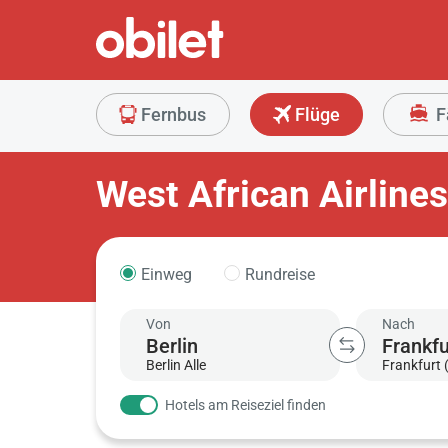
Fernbus
Flüge
F
West African Airline
Einweg
Rundreise
Von
Nach
Berlin Alle
Frankfurt 
Hotels am Reiseziel finden