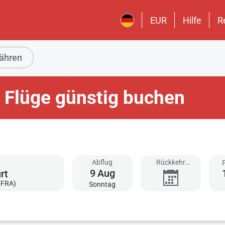
EUR
Hilfe
R
ähren
s Flüge günstig buchen
Abflug
Rückkehr
9
Aug
hinzufügen
(FRA)
Sonntag