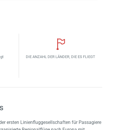
egt
DIE ANZAHL DER LÄNDER, DIE ES FLIEGT
s
der ersten Linienfluggesellschaften für Passagiere
rganisierte Regionalflüge nach Europa mit