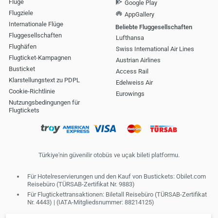
Flüge
Google Play
Flugziele
AppGallery
Internationale Flüge
Beliebte Fluggesellschaften
Fluggesellschaften
Lufthansa
Flughäfen
Swiss International Air Lines
Flugticket-Kampagnen
Austrian Airlines
Busticket
Access Rail
Klarstellungstext zu PDPL
Edelweiss Air
Cookie-Richtlinie
Eurowings
Nutzungsbedingungen für
Flugtickets
Türkiye'nin güvenilir otobüs ve uçak bileti platformu.
Für Hotelreservierungen und den Kauf von Bustickets: Obilet.com
Reisebüro (TÜRSAB-Zertifikat Nr. 9883)
Für Flugtickettransaktionen: Biletall Reisebüro (TÜRSAB-Zertifikat
Nr. 4443) | (IATA-Mitgliedsnummer: 88214125)