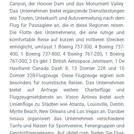
Canyon, der Hoover Dam und das Monument Valley.
Das Unternehmen bietet ergänzende Dienstleistungen
wie Touren, Unterkunft und Autovermietung nach dem
Flug für Passagiere an, die in diese Regionen reisen.
Laden,
wart
Die Flotte des Unternehmens, die eine ruhige und
komfortable Reise auf kurzen und mittleren Strecken
ermöglicht, umfasst 1 Boeing 737-300, 4 Boeing 737-
400, 1 Boeing 737-800, 4 Boeing 767-200, 1 Boeing
767-300, 3 Es gibt 1 British Aerospace Jetstream, 1 De
Havilland Canada Dash 8, 13 Dornier 228 und 10
Dornier 328-Flugzeuge. Diese Flugzeuge eignen sich
besonders für touristische Reisen. Das Unternehmen
bietet auf Anfrage weitere Charterflüge und
Flugzeugmietdienste an. Vision Airlines bietet auch
Linienflüge zu Städten wie Atlanta, Louisville, Destin,
Myrtle Beach, New Orleans und Las Vegas an. Darüber
hinaus organisiert das Unternehmen verschiedene
Tarife und Reisen für Sportvereine, Feriengruppen und
Geschäftsreiseteams. Auf obilet.com finden Sie Flug-