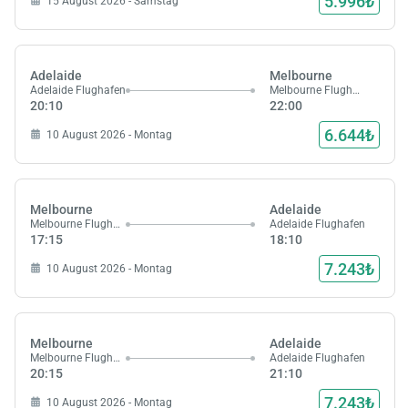
5.996₺
15 August 2026 - Samstag
Laden,
wart
Adelaide
Melbourne
Adelaide Flughafen
Melbourne Flughafen
20:10
22:00
6.644₺
10 August 2026 - Montag
Melbourne
Adelaide
Melbourne Flughafen
Adelaide Flughafen
17:15
18:10
7.243₺
10 August 2026 - Montag
Melbourne
Adelaide
Melbourne Flughafen
Adelaide Flughafen
20:15
21:10
7.243₺
10 August 2026 - Montag