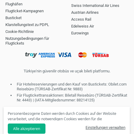
Flughäfen
Swiss International Air Lines
Flugticket-Kampagnen
Austrian Airlines
Busticket
Access Rail
Klarstellungstext zu PDPL
Edelweiss Air
Cookie-Richtlinie
Eurowings
Nutzungsbedingungen für
Flugtickets
Türkiye'nin güvenilir otobüs ve uçak bileti platformu.
Für Hotelreservierungen und den Kauf von Bustickets: Obilet.com
Reisebüro (TÜRSAB-Zertifikat Nr. 9883)
Für Flugtickettransaktionen: Biletall Reisebüro (TÜRSAB-Zertifikat
Nr. 4443) | (IATA-Mitgliedsnummer: 88214125)
Personenbezogene Daten werden durch Cookies auf der Website
verarbeitet, und die notwendigen Cookies werden für die
Bereitstellung von Diensten der Informationsgesellschaft
Einstellungen verwalten
Alle akzeptieren
verwendet. In Übereinstimmung mit Ihren Präferenzen können wir