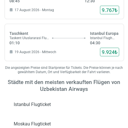
08:45
12:30
Laden,
9.767₺
17 August 2026 - Montag
wart
Taschkent
Istanbul Europa
Taskent Uluslararasi Flughafen
Istanbul Flughafen
01:10
04:30
9.924₺
19 August 2026 - Mittwoch
Die angezeigten Preise sind Startpreise für Tickets. Die Preise können je nach
gewähltem Datum, Ort und Verfügbarkeit der Fahrt variieren.
Städte mit den meisten verkauften Flügen von
Uzbekistan Airways
Istanbul Flugticket
Moskau Flugticket