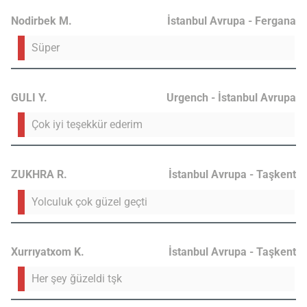
Nodirbek M.
İstanbul Avrupa - Fergana
Süper
GULI Y.
Urgench - İstanbul Avrupa
Çok iyi teşekkür ederim
ZUKHRA R.
İstanbul Avrupa - Taşkent
Yolculuk çok güzel geçti
Xurrıyatxom K.
İstanbul Avrupa - Taşkent
Her şey ğüzeldi tşk