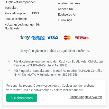
Flugticket-Kampagnen
Austrian Airlines
Busticket
Access Rail
Klarstellungstext zu PDPL
Edelweiss Air
Cookie-Richtlinie
Eurowings
Nutzungsbedingungen für
Flugtickets
Türkiye'nin güvenilir otobüs ve uçak bileti platformu.
Für Hotelreservierungen und den Kauf von Bustickets: Obilet.com
Reisebüro (TÜRSAB-Zertifikat Nr. 9883)
Für Flugtickettransaktionen: Biletall Reisebüro (TÜRSAB-Zertifikat
Nr. 4443) | (IATA-Mitgliedsnummer: 88214125)
Personenbezogene Daten werden durch Cookies auf der Website
verarbeitet, und die notwendigen Cookies werden für die
Bereitstellung von Diensten der Informationsgesellschaft
Einstellungen verwalten
Alle akzeptieren
verwendet. In Übereinstimmung mit Ihren Präferenzen können wir
Ihnen keine personalisierten Cookies und speziellen Kampagnen zur
Verfügung stellen, wenn Sie die Option
"Ablehnen"
anklicken. Bitte