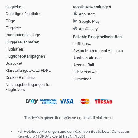
Flugticket
Mobile Anwendungen
Günstiges Flugticket
App Store
Flüge
Google Play
Flugziele
AppGallery
Internationale Flüge
Beliebte Fluggesellschaften
Fluggesellschaften
Lufthansa
Flughäfen
Swiss International Air Lines
Flugticket-Kampagnen
Austrian Airlines
Busticket
Access Rail
Klarstellungstext zu PDPL
Edelweiss Air
Cookie-Richtlinie
Eurowings
Nutzungsbedingungen für
Flugtickets
Türkiye'nin güvenilir otobüs ve uçak bileti platformu.
Für Hotelreservierungen und den Kauf von Bustickets: Obilet.com
Reisebüro (TÜRSAB-Zertifikat Nr. 9883)