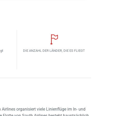
egt
DIE ANZAHL DER LÄNDER, DIE ES FLIEGT
irlines organisiert viele Linienflüge im In- und
 Flotte von South Airlines besteht hauptsächlich