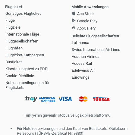
Flugticket
Mobile Anwendungen
Günstiges Flugticket
App Store
Flüge
Google Play
Flugziele
AppGallery
Internationale Flüge
Beliebte Fluggesellschaften
Fluggesellschaften
Lufthansa
Flughäfen
Swiss International Air Lines
Flugticket-Kampagnen
Austrian Airlines
Busticket
Access Rail
Klarstellungstext zu PDPL
Edelweiss Air
Cookie-Richtlinie
Eurowings
Nutzungsbedingungen für
Flugtickets
Türkiye'nin güvenilir otobüs ve uçak bileti platformu.
Für Hotelreservierungen und den Kauf von Bustickets: Obilet.com
Reisebüro (TÜRSAB-Zertifikat Nr. 9883)