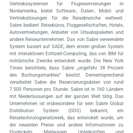
Vertriebssystemen für Flugreservierungen in
Nordamerika, bietet Software-, Daten-, Mobil- und
Vertriebslösungen für die Reisebranche weltweit.
Sabre bedient Reisebüros, Fluggesellschaften, Hotels,
Autovermietungen, Anbieter von Urlaubspaketen und
andere Reiseunternehmen. Das von Sabre verwendete
System basiert auf SAGE, dem ersten großen System
Laden,
mit interaktivem Echtzeit-Computing, das von IBM für
wart
militärische Zwecke entwickelt wurde. Die New York
Times berichtete, dass Sabre „ungefähr 38 Prozent
des Buchungsmarktes“ besitzt. Dementsprechend
verarbeitet Sabre die Reservierungsdaten von rund
7.500 Personen pro Stunde. Sabre ist in 160 Ländern
mit Niederlassungen auf der ganzen Welt tätig. Das
Unternehmen ist insbesondere für sein Sabre Global
Distribution System (GDS) bekannt, ein
Reisetechnologienetzwerk, das entwickelt wurde, um
die neuesten Preise und andere Informationen zu
Flugtickets, Mietwagen, Unterkünften und