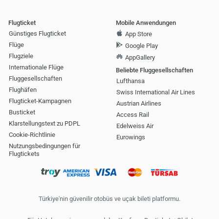
Flugticket
Mobile Anwendungen
Günstiges Flugticket
App Store
Flüge
Google Play
Flugziele
AppGallery
Internationale Flüge
Beliebte Fluggesellschaften
Fluggesellschaften
Lufthansa
Flughäfen
Swiss International Air Lines
Flugticket-Kampagnen
Austrian Airlines
Busticket
Access Rail
Klarstellungstext zu PDPL
Edelweiss Air
Cookie-Richtlinie
Eurowings
Nutzungsbedingungen für
Flugtickets
Türkiye'nin güvenilir otobüs ve uçak bileti platformu.