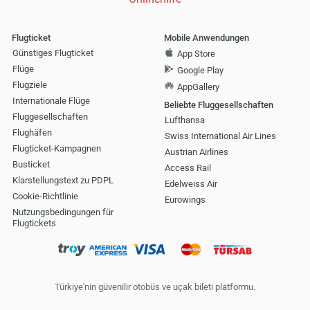
Flugticket
Mobile Anwendungen
Günstiges Flugticket
App Store
Flüge
Google Play
Flugziele
AppGallery
Internationale Flüge
Beliebte Fluggesellschaften
Fluggesellschaften
Lufthansa
Flughäfen
Swiss International Air Lines
Flugticket-Kampagnen
Austrian Airlines
Busticket
Access Rail
Klarstellungstext zu PDPL
Edelweiss Air
Cookie-Richtlinie
Eurowings
Nutzungsbedingungen für
Flugtickets
Türkiye'nin güvenilir otobüs ve uçak bileti platformu.