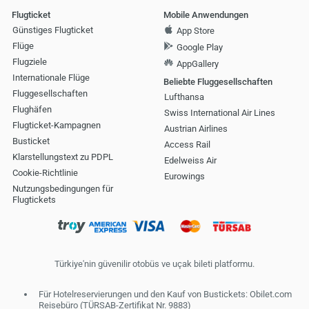
Flugticket
Mobile Anwendungen
Günstiges Flugticket
App Store
Flüge
Google Play
Flugziele
AppGallery
Internationale Flüge
Beliebte Fluggesellschaften
Fluggesellschaften
Lufthansa
Flughäfen
Swiss International Air Lines
Flugticket-Kampagnen
Austrian Airlines
Busticket
Access Rail
Klarstellungstext zu PDPL
Edelweiss Air
Cookie-Richtlinie
Eurowings
Nutzungsbedingungen für
Flugtickets
Türkiye'nin güvenilir otobüs ve uçak bileti platformu.
Für Hotelreservierungen und den Kauf von Bustickets: Obilet.com
Reisebüro (TÜRSAB-Zertifikat Nr. 9883)