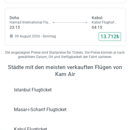
Doha
Kabul
Hamad International Flughafen
Kabul Flughafen
23:15
04:15
13.712₺
09 August 2026 - Sonntag
Laden,
wart
Die angezeigten Preise sind Startpreise für Tickets. Die Preise können je nach
gewähltem Datum, Ort und Verfügbarkeit der Fahrt variieren.
Städte mit den meisten verkauften Flügen von
Kam Air
Istanbul Flugticket
Masar-i-Scharif Flugticket
Kabul Flugticket