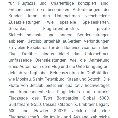
für Flugtaxis und Charterflüge konzipiert sind.
Entsprechend den besonderen Anforderungen der
Kunden kann das Unternehmen verschiedene
Zusatzleistungen wie spezielle Speisenkarten,
Getränke, Flughafentransfers, private
Sicherheitsdienste und andere Sonderleistungen
anbieten. Jetclub unterhält außerdem Verbindungen
Laden,
wart
zu vielen Reisebüros für den Bodenservice nach dem
Flug. Darüber hinaus bietet das Unternehmen
umfassende Dienstleistungen wie die Anmietung
eines Autos nach dem Flug und die Unterbringung an.
Jetclub verfügt über Betriebszentren in Großstädten
wie Moskau, Sankt Petersburg, Kasan und Sotschi. Die
Flotte von Jetclub bietet ein qualitativ hochwertiges
und kundenorientiertes Flugerlebnis und umfasst
Flugzeuge des Typs Bombardier Global 6000,
Gulfstream G550, Cessna Citation X, Embraer Legacy
600 und Hawker 800XP. Jetclub ist eine
Fluggesellschaft, die im In- und Ausland zahlreiche