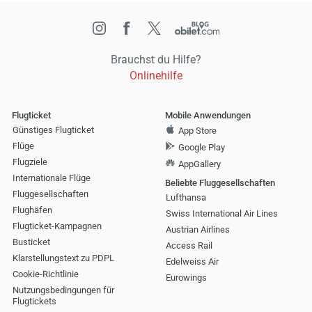
Brauchst du Hilfe?
Onlinehilfe
Flugticket
Mobile Anwendungen
Günstiges Flugticket
App Store
Flüge
Google Play
Flugziele
AppGallery
Internationale Flüge
Beliebte Fluggesellschaften
Fluggesellschaften
Lufthansa
Flughäfen
Swiss International Air Lines
Flugticket-Kampagnen
Austrian Airlines
Busticket
Access Rail
Klarstellungstext zu PDPL
Edelweiss Air
Cookie-Richtlinie
Eurowings
Nutzungsbedingungen für
Flugtickets