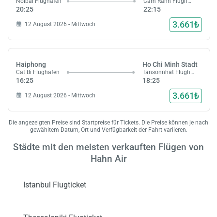
Noibai Flughafen
Cam Ranh Flughafen
20:25
22:15
3.661₺
12 August 2026 - Mittwoch
Haiphong
Ho Chi Minh Stadt
Cat Bi Flughafen
Tansonnhat Flughafen
16:25
18:25
Laden,
3.661₺
12 August 2026 - Mittwoch
wart
Die angezeigten Preise sind Startpreise für Tickets. Die Preise können je nach
gewähltem Datum, Ort und Verfügbarkeit der Fahrt variieren.
Städte mit den meisten verkauften Flügen von
Hahn Air
Istanbul Flugticket