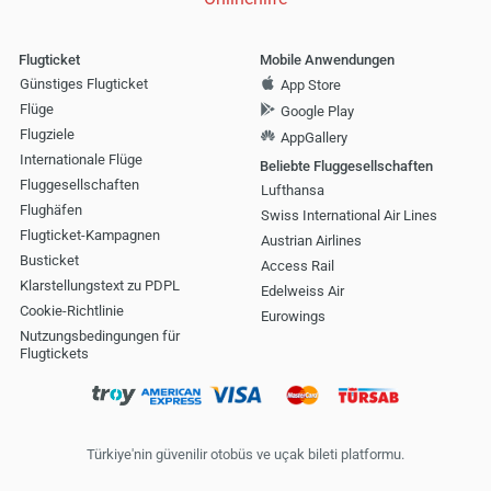
Flugticket
Mobile Anwendungen
Günstiges Flugticket
App Store
Flüge
Google Play
Flugziele
AppGallery
Internationale Flüge
Beliebte Fluggesellschaften
Fluggesellschaften
Lufthansa
Flughäfen
Swiss International Air Lines
Flugticket-Kampagnen
Austrian Airlines
Busticket
Access Rail
Klarstellungstext zu PDPL
Edelweiss Air
Cookie-Richtlinie
Eurowings
Nutzungsbedingungen für
Flugtickets
Türkiye'nin güvenilir otobüs ve uçak bileti platformu.