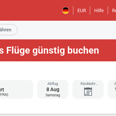
EUR
Hilfe
R
ähren
s Flüge günstig buchen
Abflug
Rückkehr
8
Aug
hinzufügen
(FRA)
Samstag