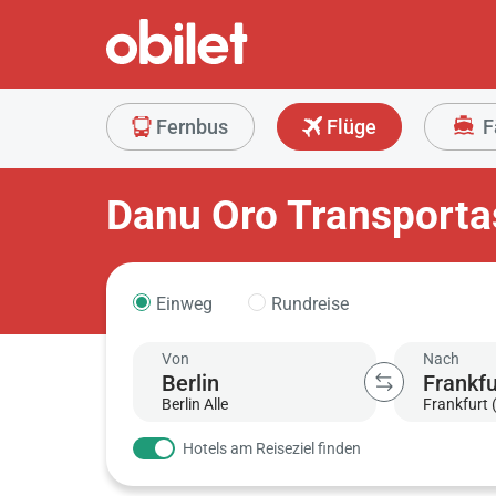
Fernbus
Flüge
F
Danu Oro Transporta
Einweg
Rundreise
Von
Nach
Berlin Alle
Frankfurt 
Hotels am Reiseziel finden