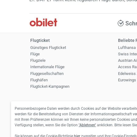
Schn
Flugticket
Beliebte 
Günstiges Flugticket
Lufthansa
Flüge
Swiss Inter
Flugziele
Austrian Ai
Internationale Flüge
Access Rai
Fluggesellschaften
Edelweiss 
Flughäfen
Eurowings
Flugticket-Kampagnen
Personenbezogene Daten werden durch Cookies auf der Website verarbeite
werden für die Bereitstellung von Diensten der Informationsgesellschaft 
mit Ihren Präferenzen können wir Ihnen keine personalisierten Cookies u
Verfügung stellen, wenn Sie die Option
"Ablehnen"
anklicken. Bitte lesen S
Sie können auf die Cookie-Richtlinie
hier
zugreifen und Ihre Cookie-Einstel