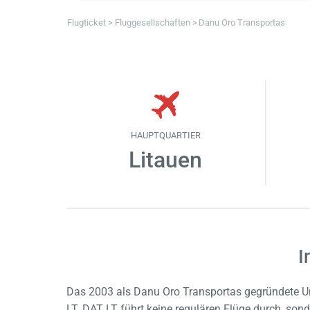
Flugticket
Fluggesellschaften
Danu Oro Transportas
HAUPTQUARTIER
Litauen
I
Das 2003 als Danu Oro Transportas gegründete U
LT. DAT LT führt keine regulären Flüge durch, son