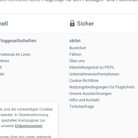
ell
Sicher
Fluggesellschaften
obilet
Busticket
national Air Lines
Fähren
rlines
Über uns
l
Klarstellungstext zu PDPL
Air
Unternehmensinformationen
Cookie-Richtlinie
Nutzungsbedingungen für Flugtickets
Unsere Auszeichnungen
Hilfe und Kontakt
Ticketanfrage
t, und die notwendigen Cookies
verwendet. In Übereinstimmung
nd speziellen Kampagnen zur
ie unseren
Erläuterungstext
.
lungen über das unten stehende