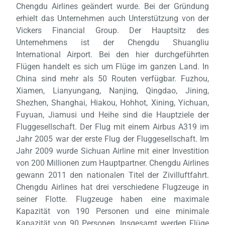
Chengdu Airlines geändert wurde. Bei der Gründung
erhielt das Unternehmen auch Unterstützung von der
Vickers Financial Group. Der Hauptsitz des
Unternehmens ist der Chengdu Shuangliu
International Airport. Bei den hier durchgeführten
Flügen handelt es sich um Flüge im ganzen Land. In
China sind mehr als 50 Routen verfügbar. Fuzhou,
Xiamen, Lianyungang, Nanjing, Qingdao, Jining,
Shezhen, Shanghai, Hiakou, Hohhot, Xining, Yichuan,
Fuyuan, Jiamusi und Heihe sind die Hauptziele der
Laden,
Fluggesellschaft. Der Flug mit einem Airbus A319 im
wart
Jahr 2005 war der erste Flug der Fluggesellschaft. Im
Jahr 2009 wurde Sichuan Airline mit einer Investition
von 200 Millionen zum Hauptpartner. Chengdu Airlines
gewann 2011 den nationalen Titel der Zivilluftfahrt.
Chengdu Airlines hat drei verschiedene Flugzeuge in
seiner Flotte. Flugzeuge haben eine maximale
Kapazität von 190 Personen und eine minimale
Kapazität von 90 Personen. Insgesamt werden Flüge