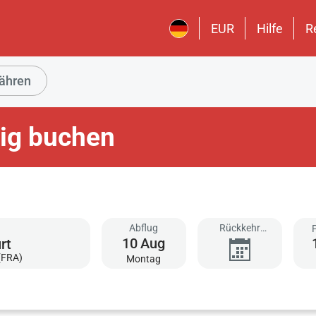
EUR
Hilfe
R
ähren
tig buchen
Abflug
Rückkehr
10
Aug
hinzufügen
(FRA)
Montag