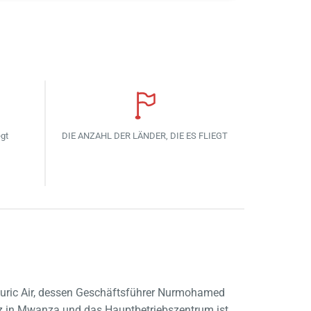
egt
DIE ANZAHL DER LÄNDER, DIE ES FLIEGT
 Auric Air, dessen Geschäftsführer Nurmohamed
tz in Mwanza und das Hauptbetriebszentrum ist