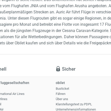
 vom Flughafen JNIA und vom Flughafen Arusha angeboten. Auric
ußerplanmäßigen Strecken an. Auric Air führt Flüge in verschi
ia. Unter diesen Flugrouten gibt es sogar einige Regionen, in 
assagiere pro Monat und betreibt eine Flotte von insgesamt 17 F
 als die jüngsten Flugzeuge in der Cessna Caravan-Kategorie. 
ifikationen für alle Wetterbedingungen. Daher können Passagier
kets über Obilet kaufen und sich über Details wie die Freigepäc
ell
Sicher
Fluggesellschaften
obilet
Busticket
national Air Lines
Fähren
rlines
Über uns
l
Klarstellungstext zu PDPL
Air
Unternehmensinformationen