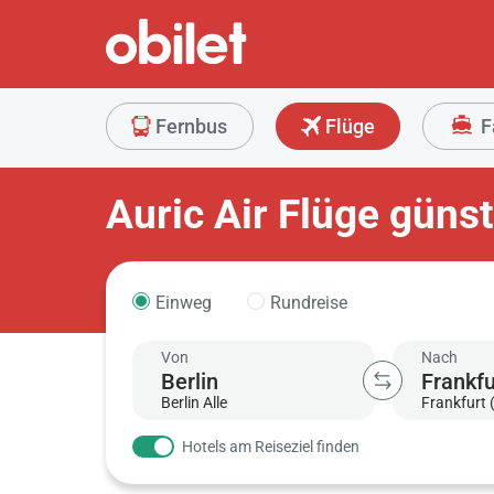
Fernbus
Flüge
F
Auric Air Flüge güns
Einweg
Rundreise
Von
Nach
Berlin Alle
Frankfurt 
Hotels am Reiseziel finden