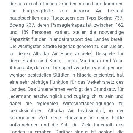
die aus geschäftlichen Gründen in das Land kommen.
Die Flugzeugflotte von Albarka Air besteht
hauptsächlich aus Flugzeugen des Typs Boeing 737.
Boeing 737, deren Passagierkapazität zwischen 162
und 189 Personen variiert, stellen die notwendige
Laden,
Kapazität für den Inlandstransport des Landes bereit.
wart
Die wichtigsten Städte Nigerias gehören zu den Zielen,
zu denen Albarka Air Flüge anbietet. Beispiele für
diese Städte sind Kano, Lagos, Maiduguri und Yola.
Albarka Air, das den Transport zwischen wichtigen und
weniger besiedelten Städten in Nigeria erleichtert, hat
eine sehr wichtige Funktion für das Verkehrsnetz des
Landes. Das Unternehmen verfolgt den Grundsatz, für
jedermann erschwinglich und zugänglich zu sein und
dabei die regionalen Wirtschaftsbedingungen zu
berücksichtigen. Albarka Air beabsichtigt, in der
kommenden Zeit neue Flugzeuge in seine Flotte
aufzunehmen und die Zahl der Ziele innerhalb des
Landes zu erhöhen. Darüber hinaus ist geplant, die