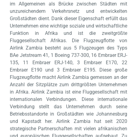
im Allgemeinen als Brücke zwischen Städten mit
unzureichendem Verkehrsnetz und entwickelten
Großstädten dient. Dank dieser Eigenschaft erfüllt das
Unternehmen eine wichtige soziale und wirtschaftliche
Funktion in Afrika und ist die zweitgrößte
Fluggesellschaft Afrikas. Die Flugzeugflotte von
Airlink Zambia besteht aus 5 Flugzeugen des Typs
Laden,
wart
BAe Jetstream 41, 1 Boeing 737-300, 16 Embraer ERJ-
135, 11 Embraer ERJ-140, 3 Embraer E170, 22
Embraer E190 und 3 Embraer E195. Diese große
Flugzeugflotte macht Airlink Zambia gemessen an der
Anzahl der Sitzplätze zum drittgrößten Unternehmen
in Afrika. Airlink Zambia ist eine Fluggesellschaft mit
internationalen Verbindungen. Diese internationale
Verbindung stellt das Unternehmen durch seine
Betriebsstandorte in Großstädten wie Johannesburg
und Kapstadt her. Airlink Zambia hat seit 2020
strategische Partnerschaften mit vielen afrikanischen
und europäischen Fluggesellschaften aufgebaut. Zu