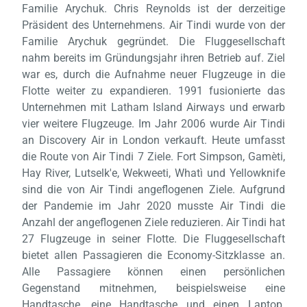
Familie Arychuk. Chris Reynolds ist der derzeitige
Präsident des Unternehmens. Air Tindi wurde von der
Familie Arychuk gegründet. Die Fluggesellschaft
nahm bereits im Gründungsjahr ihren Betrieb auf. Ziel
war es, durch die Aufnahme neuer Flugzeuge in die
Flotte weiter zu expandieren. 1991 fusionierte das
Unternehmen mit Latham Island Airways und erwarb
vier weitere Flugzeuge. Im Jahr 2006 wurde Air Tindi
Laden,
an Discovery Air in London verkauft. Heute umfasst
wart
die Route von Air Tindi 7 Ziele. Fort Simpson, Gamèti,
Hay River, Lutselk'e, Wekweeti, Whatì und Yellowknife
sind die von Air Tindi angeflogenen Ziele. Aufgrund
der Pandemie im Jahr 2020 musste Air Tindi die
Anzahl der angeflogenen Ziele reduzieren. Air Tindi hat
27 Flugzeuge in seiner Flotte. Die Fluggesellschaft
bietet allen Passagieren die Economy-Sitzklasse an.
Alle Passagiere können einen persönlichen
Gegenstand mitnehmen, beispielsweise eine
Handtasche, eine Handtasche und einen Laptop.