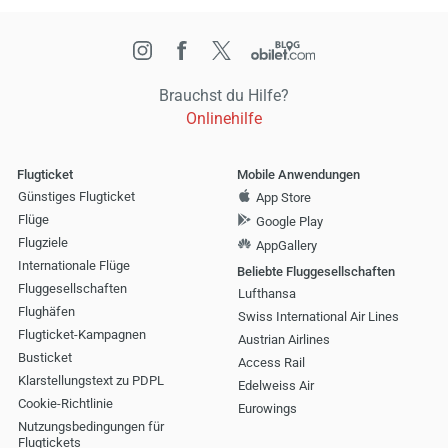
Brauchst du Hilfe?
Onlinehilfe
Flugticket
Mobile Anwendungen
Günstiges Flugticket
App Store
Flüge
Google Play
Flugziele
AppGallery
Internationale Flüge
Beliebte Fluggesellschaften
Fluggesellschaften
Lufthansa
Flughäfen
Swiss International Air Lines
Flugticket-Kampagnen
Austrian Airlines
Busticket
Access Rail
Klarstellungstext zu PDPL
Edelweiss Air
Cookie-Richtlinie
Eurowings
Nutzungsbedingungen für
Flugtickets