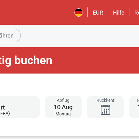
EUR
Hilfe
R
ähren
tig buchen
Abflug
Rückkehr
10
Aug
hinzufügen
(FRA)
Montag