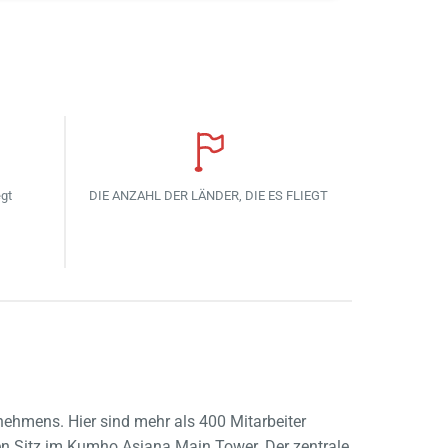
egt
DIE ANZAHL DER LÄNDER, DIE ES FLIEGT
nehmens. Hier sind mehr als 400 Mitarbeiter
nen Sitz im Kumho Asiana Main Tower. Der zentrale