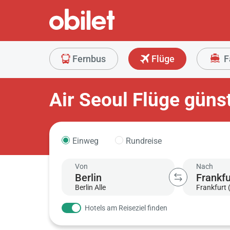
Fernbus
Flüge
F
Air Seoul Flüge güns
Einweg
Rundreise
Von
Nach
Berlin Alle
Frankfurt 
Hotels am Reiseziel finden