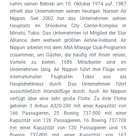
nahm seinen Betrieb am 10. Oktober 1974 auf. 1987
erhielt das Unternehmen seinen heutigen Namen Air
Nippon. Seit 2002 hat das Unternehmen seinen
Hauptsitz im Shiodome City Center-Komplex in
Minato, Tokio. Das Unternehmen ist Mitglied der Star
Alliance, dem weltweit größten Airline-Verband. Air
Nippon arbeitet mit dem ANA Mileage Club-Programm
zusammen, um Gästen, die häufig mit ihnen reisen,
Vorteile zu bieten. 1686 Mitarbeiter sind im
Unternehmen tätig. Air Nippon führt ihre Flüge vom
Laden,
internationalen Flughafen Tokio aus als
wart
Hauptdrehkreuz durch. Das Unternehmen führt
ausschließlich Inlandsflüge durch. Auch Air Nippon
verfügt über eine sehr große Flotte. Zu ihrer Flotte
gehören 3 Airbus A320-200 mit einer Kapazität von
166 Passagieren, 25 Boeing 737-500 mit einer
Kapazität von 126 Passagieren, 16 Boeing 737-700
mit einer Kapazität von 120 Passagieren und 16
Boeing 737-800 mit einer Kapazität von 167