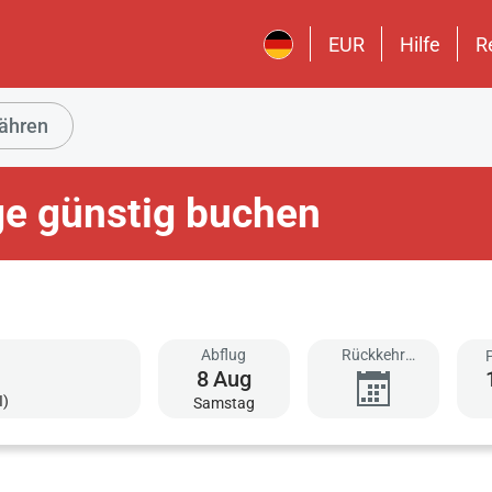
EUR
Hilfe
R
ähren
üge günstig buchen
Abflug
Rückkehr
8
Aug
hinzufügen
I)
Samstag