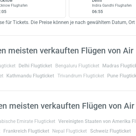
ucknow
Delhi
cknow Flughafen
Indira Gandhi Flughafen
:05
06:55
se für Tickets. Die Preise können je nach gewähltem Datum, Ort 
en meisten verkauften Flügen von Air 
ugticket
Delhi Flugticket
Bengaluru Flugticket
Madras Flugtic
et
Kathmandu Flugticket
Trivandrum Flugticket
Pune Flugtic
en meisten verkauften Flügen von Air 
abische Emirate Flugticket
Vereinigten Staaten von Amerika Fl
t
Frankreich Flugticket
Nepal Flugticket
Schweiz Flugticket