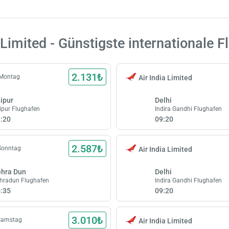
 Limited - Günstigste internationale F
2.131₺
 Montag
Air India Limited
ipur
Delhi
ipur Flughafen
Indira Gandhi Flughafen
:20
09:20
2.587₺
Sonntag
Air India Limited
hra Dun
Delhi
hradun Flughafen
Indira Gandhi Flughafen
:35
09:20
3.010₺
 Samstag
Air India Limited