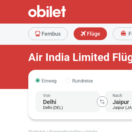
Fernbus
Flüge
F
Air India Limited Fl
Einweg
Rundreise
Von
Nach
Delhi (DEL)
Jaipur (JA
Flugticket
Fluggesellschaften
AirIndia