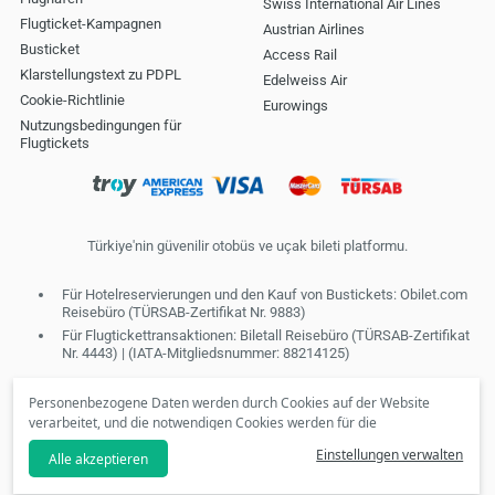
Swiss International Air Lines
Flugticket-Kampagnen
Austrian Airlines
Busticket
Access Rail
Klarstellungstext zu PDPL
Edelweiss Air
Cookie-Richtlinie
Eurowings
Nutzungsbedingungen für
Flugtickets
Türkiye'nin güvenilir otobüs ve uçak bileti platformu.
Für Hotelreservierungen und den Kauf von Bustickets: Obilet.com
Reisebüro (TÜRSAB-Zertifikat Nr. 9883)
Für Flugtickettransaktionen: Biletall Reisebüro (TÜRSAB-Zertifikat
Nr. 4443) | (IATA-Mitgliedsnummer: 88214125)
Personenbezogene Daten werden durch Cookies auf der Website
verarbeitet, und die notwendigen Cookies werden für die
Bereitstellung von Diensten der Informationsgesellschaft
Einstellungen verwalten
Alle akzeptieren
verwendet. In Übereinstimmung mit Ihren Präferenzen können wir
Ihnen keine personalisierten Cookies und speziellen Kampagnen zur