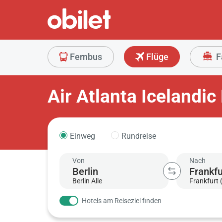
Fernbus
Flüge
F
Air Atlanta Icelandi
Einweg
Rundreise
Von
Nach
Berlin Alle
Frankfurt 
Hotels am Reiseziel finden