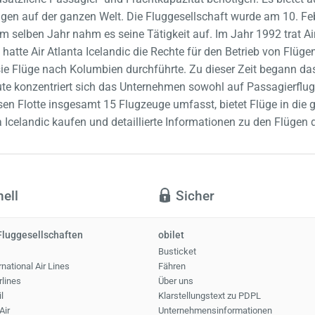
ngen auf der ganzen Welt. Die Fluggesellschaft wurde am 10. 
 selben Jahr nahm es seine Tätigkeit auf. Im Jahr 1992 trat Ai
 hatte Air Atlanta Icelandic die Rechte für den Betrieb von Flü
sie Flüge nach Kolumbien durchführte. Zu dieser Zeit begann d
te konzentriert sich das Unternehmen sowohl auf Passagierflug
n Flotte insgesamt 15 Flugzeuge umfasst, bietet Flüge in die ga
ta Icelandic kaufen und detaillierte Informationen zu den Flüge
ell
Sicher
Fluggesellschaften
obilet
Busticket
national Air Lines
Fähren
rlines
Über uns
l
Klarstellungstext zu PDPL
Air
Unternehmensinformationen