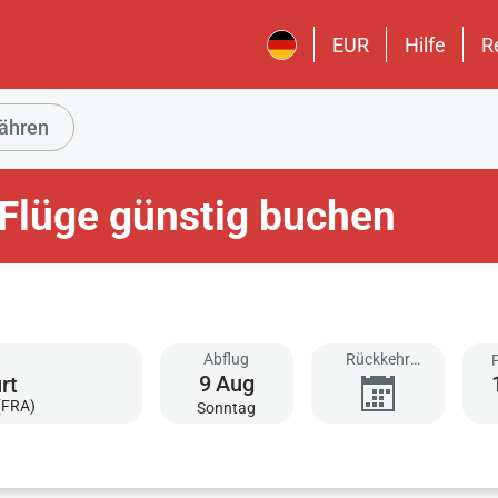
EUR
Hilfe
R
ähren
c Flüge günstig buchen
Abflug
Rückkehr
9
Aug
hinzufügen
(FRA)
Sonntag