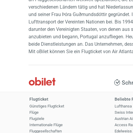
verschiedenen Ländern tätig und hat Niederlassu
und seiner Frau Þóra Guðmundsdóttir gegründet. Im
Lufttransport der Vereinten Nationen bei. Bis 1994
darunter den Vereinigten Staaten, von denen aus 
anzubieten und begann, Portugal anzufliegen. Heu
beide Dienstleistungen an. Das Unternehmen, desse
Mit oBilet können Sie ein Flugticket von Air Atlan
Schn
Flugticket
Beliebte 
Günstiges Flugticket
Lufthansa
Flüge
Swiss Inter
Flugziele
Austrian Ai
Internationale Flüge
Access Rai
Fluggesellschaften
Edelweiss 