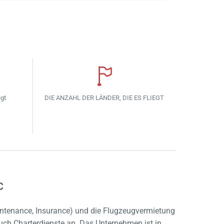
egt
DIE ANZAHL DER LÄNDER, DIE ES FLIEGT
c
Maintenance, Insurance) und die Flugzeugvermietung
 auch Charterdienste an. Das Unternehmen ist in