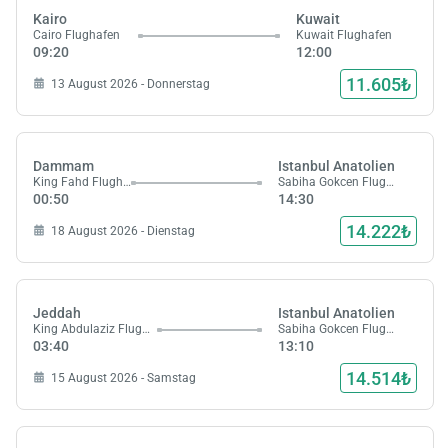
Kairo
Kuwait
Cairo Flughafen
Kuwait Flughafen
09:20
12:00
11.605₺
13 August 2026 - Donnerstag
Laden,
wart
Dammam
Istanbul Anatolien
King Fahd Flughafen
Sabiha Gokcen Flughafen
00:50
14:30
14.222₺
18 August 2026 - Dienstag
Jeddah
Istanbul Anatolien
King Abdulaziz Flughafen
Sabiha Gokcen Flughafen
03:40
13:10
14.514₺
15 August 2026 - Samstag