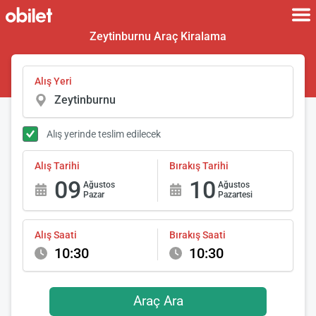
Zeytinburnu Araç Kiralama
Alış Yeri
Alış yerinde teslim edilecek
Alış Tarihi
Bırakış Tarihi
09
10
Ağustos
Ağustos
Pazar
Pazartesi
Alış Saati
Bırakış Saati
10:30
10:30
Araç Ara