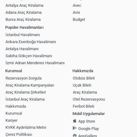
Antalya Araç Kiralama
Avec
Adana Araç Kiralama
Avis
Bursa Araç Kiralama
Budget
Popüler Havalimanları
İstanbul Havalimanı
Ankara Esenboğa Havalimanı
Antalya Havalimanı
Sabiha Gökçen Havalimanı
İzmir Adnan Menderes Havalimanı
Kurumsal
Hakkımızda
Rezervasyon Sorgula
Otobüs Bileti
Araç Kiralama Kampanyaları
Uçak Bileti
Araç Kiralama Şirketleri
Araç Kiralama
İstanbul Araç Kiralama
Otel Rezervasyonu
Hakkımızda
Feribot Bileti
Kurumsal
Mobil Uygulamalar
Kariyer
App Store
KVKK Aydınlatma Metni
Google Play
Çerez Politikası
AppGallery