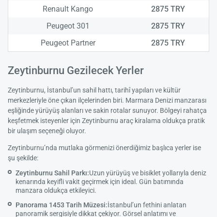
Renault Kango
2875 TRY
Peugeot 301
2875 TRY
Peugeot Partner
2875 TRY
Zeytinburnu Gezilecek Yerler
Zeytinburnu, İstanbul’un sahil hattı, tarihî yapıları ve kültür
merkezleriyle öne çıkan ilçelerinden biri. Marmara Denizi manzarası
eşliğinde yürüyüş alanları ve sakin rotalar sunuyor. Bölgeyi rahatça
keşfetmek isteyenler için Zeytinburnu araç kiralama oldukça pratik
bir ulaşım seçeneği oluyor.
Zeytinburnu’nda mutlaka görmenizi önerdiğimiz başlıca yerler ise
şu şekilde:
Zeytinburnu Sahil Parkı:
Uzun yürüyüş ve bisiklet yollarıyla deniz
kenarında keyifli vakit geçirmek için ideal. Gün batımında
manzara oldukça etkileyici.
Panorama 1453 Tarih Müzesi:
İstanbul’un fethini anlatan
panoramik sergisiyle dikkat çekiyor. Görsel anlatımı ve