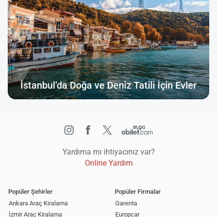
İstanbul’da Doğa ve Deniz Tatili İçin Evler
Yardıma mı ihtiyacınız var?
Online Yardım
Popüler Şehirler
Popüler Firmalar
Ankara Araç Kiralama
Garenta
İzmir Araç Kiralama
Europcar