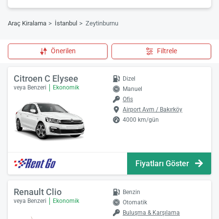
Araç Kiralama
İstanbul
Zeytinburnu
Önerilen
Filtrele
Citroen C Elysee
Dizel
veya Benzeri
Ekonomik
Manuel
Ofis
Airport Avm / Bakırköy
4000 km/gün
Fiyatları Göster
Renault Clio
Benzin
veya Benzeri
Ekonomik
Otomatik
Buluşma & Karşılama