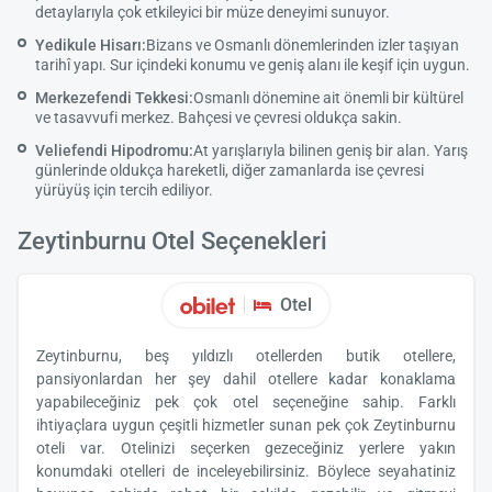
detaylarıyla çok etkileyici bir müze deneyimi sunuyor.
Yedikule Hisarı:
Bizans ve Osmanlı dönemlerinden izler taşıyan
tarihî yapı. Sur içindeki konumu ve geniş alanı ile keşif için uygun.
Merkezefendi Tekkesi:
Osmanlı dönemine ait önemli bir kültürel
ve tasavvufi merkez. Bahçesi ve çevresi oldukça sakin.
Veliefendi Hipodromu:
At yarışlarıyla bilinen geniş bir alan. Yarış
günlerinde oldukça hareketli, diğer zamanlarda ise çevresi
yürüyüş için tercih ediliyor.
Zeytinburnu Otel Seçenekleri
Otel
Zeytinburnu, beş yıldızlı otellerden butik otellere,
pansiyonlardan her şey dahil otellere kadar konaklama
yapabileceğiniz pek çok otel seçeneğine sahip. Farklı
ihtiyaçlara uygun çeşitli hizmetler sunan pek çok Zeytinburnu
oteli var. Otelinizi seçerken gezeceğiniz yerlere yakın
konumdaki otelleri de inceleyebilirsiniz. Böylece seyahatiniz