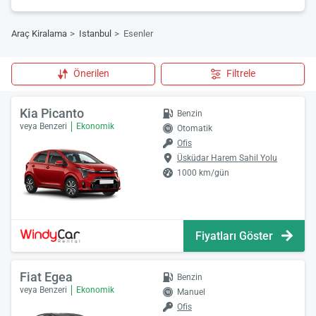
Araç Kiralama
Istanbul
Esenler
Önerilen
Filtrele
Kia Picanto
Benzin
veya Benzeri
Ekonomik
Otomatik
Ofis
Üsküdar Harem Sahil Yolu
1000 km/gün
Fiyatları Göster
Fiat Egea
Benzin
veya Benzeri
Ekonomik
Manuel
Ofis