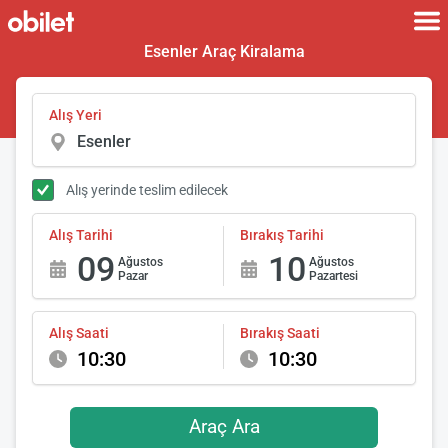
Esenler Araç Kiralama
Alış Yeri
Alış yerinde teslim edilecek
Alış Tarihi
Bırakış Tarihi
09
10
Ağustos
Ağustos
Pazar
Pazartesi
Alış Saati
Bırakış Saati
10:30
10:30
Araç Ara