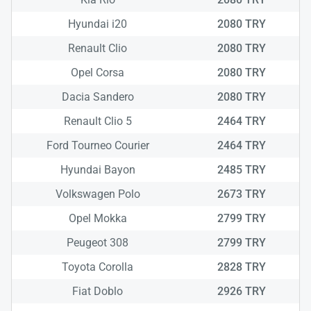
Hyundai i20
2080 TRY
Renault Clio
2080 TRY
Opel Corsa
2080 TRY
Dacia Sandero
2080 TRY
Renault Clio 5
2464 TRY
Ford Tourneo Courier
2464 TRY
Hyundai Bayon
2485 TRY
Volkswagen Polo
2673 TRY
Opel Mokka
2799 TRY
Yükle
Peugeot 308
2799 TRY
lüt
bekl
Toyota Corolla
2828 TRY
Fiat Doblo
2926 TRY