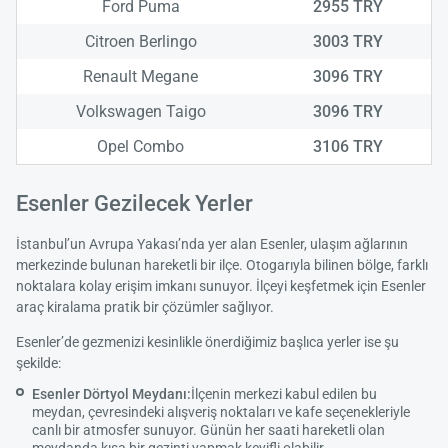
Ford Puma
2955 TRY
Citroen Berlingo
3003 TRY
Renault Megane
3096 TRY
Volkswagen Taigo
3096 TRY
Opel Combo
3106 TRY
Esenler Gezilecek Yerler
İstanbul’un Avrupa Yakası’nda yer alan Esenler, ulaşım ağlarının
merkezinde bulunan hareketli bir ilçe. Otogarıyla bilinen bölge, farklı
noktalara kolay erişim imkanı sunuyor. İlçeyi keşfetmek için Esenler
araç kiralama pratik bir çözümler sağlıyor.
Esenler’de gezmenizi kesinlikle önerdiğimiz başlıca yerler ise şu
şekilde:
Esenler Dörtyol Meydanı:
İlçenin merkezi kabul edilen bu
meydan, çevresindeki alışveriş noktaları ve kafe seçenekleriyle
canlı bir atmosfer sunuyor. Günün her saati hareketli olan
meydanda kısa bir gezinti yapmak keyifli olabilir.