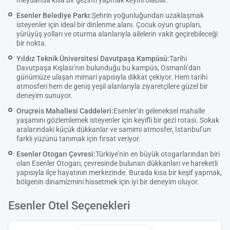
Esenler Belediye Parkı:
Şehrin yoğunluğundan uzaklaşmak
isteyenler için ideal bir dinlenme alanı. Çocuk oyun grupları,
yürüyüş yolları ve oturma alanlarıyla ailelerin vakit geçirebileceği
bir nokta.
Yıldız Teknik Üniversitesi Davutpaşa Kampüsü:
Tarihi
Davutpaşa Kışlası’nın bulunduğu bu kampüs, Osmanlı’dan
günümüze ulaşan mimari yapısıyla dikkat çekiyor. Hem tarihi
atmosferi hem de geniş yeşil alanlarıyla ziyaretçilere güzel bir
deneyim sunuyor.
Oruçreis Mahallesi Caddeleri:
Esenler’in geleneksel mahalle
yaşamını gözlemlemek isteyenler için keyifli bir gezi rotası. Sokak
aralarındaki küçük dükkanlar ve samimi atmosfer, İstanbul’un
farklı yüzünü tanımak için fırsat veriyor.
Esenler Otogarı Çevresi:
Türkiye’nin en büyük otogarlarından biri
olan Esenler Otogarı, çevresinde bulunan dükkanları ve hareketli
yapısıyla ilçe hayatının merkezinde. Burada kısa bir keşif yapmak,
bölgenin dinamizmini hissetmek için iyi bir deneyim oluyor.
Esenler Otel Seçenekleri