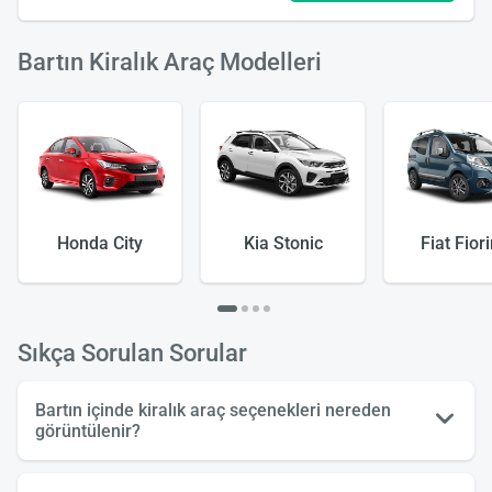
Bartın Kiralık Araç Modelleri
Yükle
lüt
bekl
Honda City
Kia Stonic
Fiat Fior
Sıkça Sorulan Sorular
Bartın içinde kiralık araç seçenekleri nereden
görüntülenir?