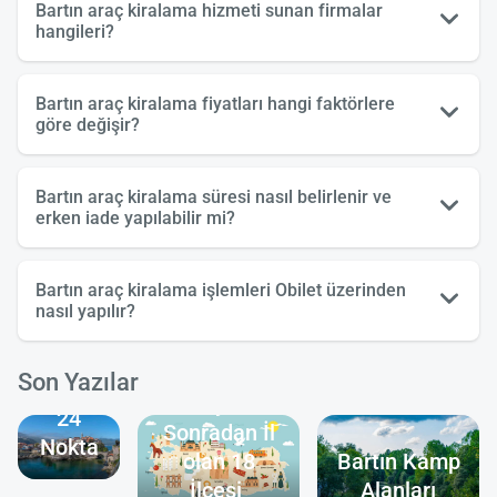
Bartın araç kiralama hizmeti sunan firmalar
hangileri?
Bartın araç kiralama fiyatları hangi faktörlere
göre değişir?
Bartın araç kiralama süresi nasıl belirlenir ve
erken iade yapılabilir mi?
Amasra
Bartın araç kiralama işlemleri Obilet üzerinden
Gezilecek
nasıl yapılır?
Yerler:
Görülmesi
Son Yazılar
Gereken
Türkiye’nin
24
Sonradan İl
Nokta
olan 18
Bartın Kamp
İlçesi
Alanları