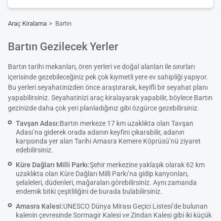
Araç Kiralama
Bartın
Bartın Gezilecek Yerler
Bartın tarihi mekanları, ören yerleri ve doğal alanları ile sınırları
içerisinde gezebileceğiniz pek çok kıymetli yere ev sahipliği yapıyor.
Bu yerleri seyahatinizden önce araştırarak, keyifli bir seyahat planı
yapabilirsiniz. Seyahatinizi araç kiralayarak yapabilir, böylece Bartın
gezinizde daha çok yeri planladığınız gibi özgürce gezebilirsiniz.
Tavşan Adası:
Bartın merkeze 17 km uzaklıkta olan Tavşan
Adası’na giderek orada adanın keyfini çıkarabilir, adanın
karşısında yer alan Tarihi Amasra Kemere Köprüsü’nü ziyaret
edebilirsiniz.
Küre Dağları Milli Parkı:
Şehir merkezine yaklaşık olarak 62 km
uzaklıkta olan Küre Dağları Milli Parkı’na gidip kanyonları,
şelaleleri, düdenleri, mağaraları görebilirsiniz. Aynı zamanda
endemik bitki çeşitliliğini de burada bulabilirsiniz.
Amasra Kalesi:
UNESCO Dünya Mirası Geçici Listesi’de bulunan
kalenin çevresinde Sormagir Kalesi ve Zindan Kalesi gibi iki küçük