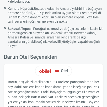
kale bulunuyor.
Kemere Köprüsü:
Boztepe Adası ile Amasra’yı birbirine bağlayan
Kemere Köprüsü, 2006 yılında aslına uygun olarak restore edildi.
Bir antik Roma dönemi köprüsü olan Kemere Köprüsü özellikle
tarihseverlerin görmesi gereken bir nokta.
Bakacak Tepesi:
Fotoğraf çekmeyi ve doğayı sevenlerin kesinlikle
görmesi gereken bir yer olan Bakacak Tepesi, Boztepe Adası,
Amasra Kalesi ve limanda sıralanan rengarenk balıkçı
sandallarını görebileceğiniz ve keyifli yürüyüşler yapabileceğiniz
bir yer.
Bartın Otel Seçenekleri
Otel
Bartın, beş yıldızlı otellerden butik otellere, pansiyonlardan her
şey dahil otellere kadar konaklama yapabileceğiniz pek çok
otel seçeneğine sahip. Farklı ihtiyaçlara uygun çeşitli hizmetler
sunan pek çok Bartın oteli var. Otelinizi seçerken gezeceğiniz
yerlere yakın konumdaki otelleri de inceleyebilirsiniz. Böylece
seyahatiniz boyunca şehirde rahat bir şekilde gezebilir ve