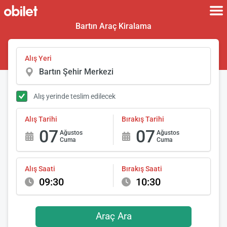
Bartın Araç Kiralama
Alış Yeri
Alış yerinde teslim edilecek
Alış Tarihi
Bırakış Tarihi
07
07
Ağustos
Ağustos
Cuma
Cuma
Alış Saati
Bırakış Saati
09:30
10:30
Araç Ara